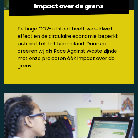
Impact over de grens
Te hoge CO2-uitstoot heeft wereldwijd
effect en de circulaire economie beperkt
zich niet tot het binnenland. Daarom
creëren wij als Race Against Waste zijnde
met onze projecten óók impact over de
grens.