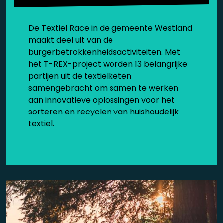
De Textiel Race in de gemeente Westland
maakt deel uit van de
burgerbetrokkenheidsactiviteiten. Met
het T-REX-project worden 13 belangrijke
partijen uit de textielketen
samengebracht om samen te werken
aan innovatieve oplossingen voor het
sorteren en recyclen van huishoudelijk
textiel.