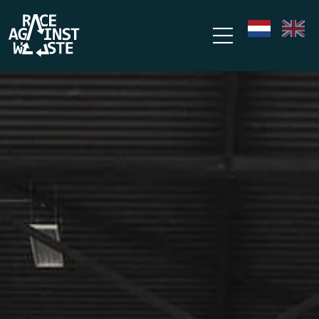
Overslaan en naar de inhoud gaan
nl
en