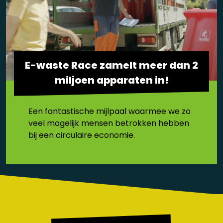
E-waste Race zamelt meer dan 2
miljoen apparaten in!
Een fantastische mijlpaal waarmee we zo
veel mogelijk mensen betrokken hebben
bij een circulaire economie.