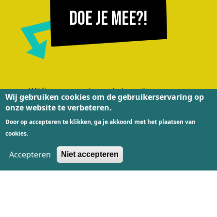
Doe je mee?!
Wil jij samen met ons de transitie naar een
Wij gebruiken cookies om de gebruikerservaring op
circulaire economie versnellen? Wil je ook zo'n
onze website te verbeteren.
toffe race óf ben je geïnspireerd om een project
Door op accepteren te klikken, ga je akkoord met het plaatsen van
samen met ons op te zetten? Neem dan contact
cookies.
met ons op!
Accepteren
Niet accepteren
Ik doe mee!
De Textiel Race wordt mede mogelijk gemaakt