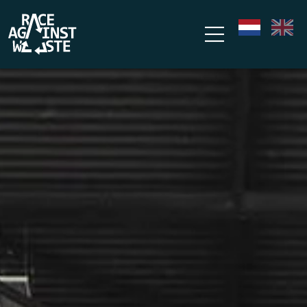
Overslaan en naar de inhoud gaan
nl
en