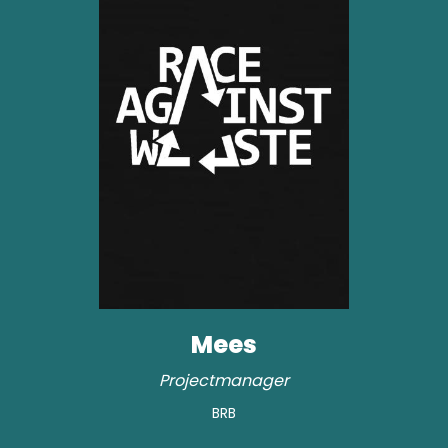
Mees
Projectmanager
BRB