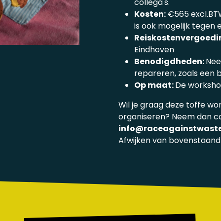
collega's.
Kosten:
€565 excl.BTW
is ook mogelijk tegen 
Reiskostenvergoedi
Eindhoven
Benodigdheden:
Nee
repareren, zoals een br
Op maat:
De workshop
Wil je graag deze toffe wor
organiseren? Neem dan c
info@raceagainstwaste
Afwijken van bovenstaand i