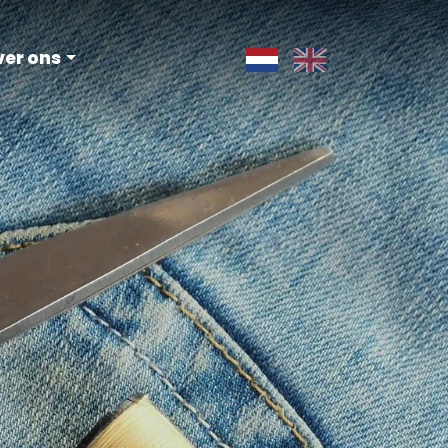
ver ons
nl
en