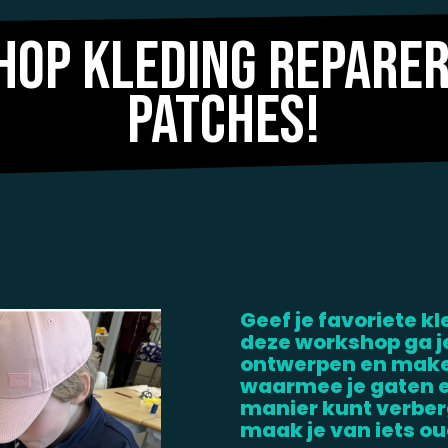
op kleding repare
patches!
Geef je favoriete k
deze workshop ga j
ontwerpen en maken
waarmee je gaten e
manier kunt verberg
maak je van iets ou