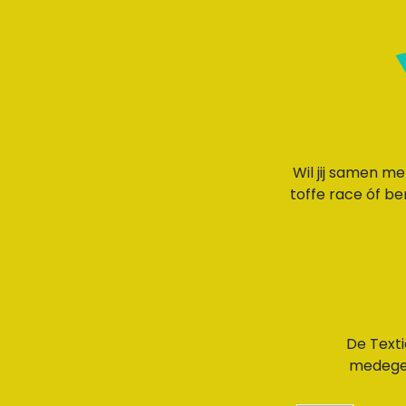
Wil jij samen me
toffe race óf b
De Text
medegef